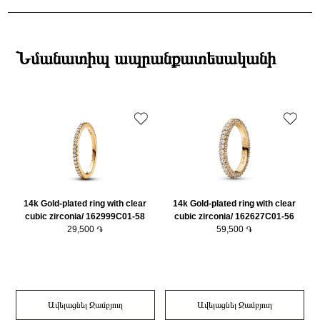
անվանում
190052C01-54
Ստանդարտ առաքումներն իրականացվում են յուրաքանչյուր օր 14։00-
Տիպ
Մատանի
19:00-ի միջակայքում։
Բրենդի գրանցման երկիրը
Դանիա
Էքսպրես առաքումներն իրականացվում են յուրաքանչյուր օր 2-4 ժամվա
Քարը
Նռնաքար/Ցիրկոն
ընթացքում։
Նմանատիպ ապրանքատեսականի
Նյութը
925 հարգի արծաթ
Դեպի մարզեր առաքումներն իրականացվում են 3-4 աշխատանքային
Նյութի գույնը
Արծաթագույն
օրվա ընթացքում։
Կատեգորիա
Զարդեր
Զարդի Չափսը
54
14k Gold-plated ring with clear
14k Gold-plated ring with clear
cubic zirconia/ 162999C01-58
cubic zirconia/ 162627C01-56
e
29,500 ֏
59,500 ֏
Ավելացնել Զամբյուղ
Ավելացնել Զամբյուղ