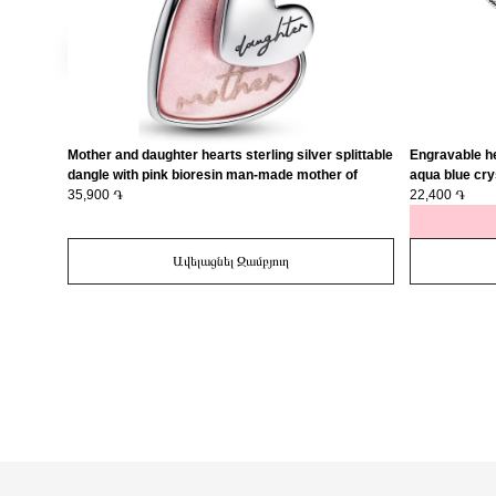
Mother and daughter hearts sterling silver splittable
Engravable he
dangle with pink bioresin man-made mother of
aqua blue cry
pearl/ 793766C01
35,900 ֏
22,400 ֏
Ավելացնել Զամբյուղ