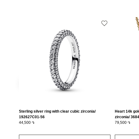
Sterling silver ring with clear cubic zirconia/
Heart 14k gold
192627C01-56
zirconia/ 36
44,500 ֏
79,500 ֏