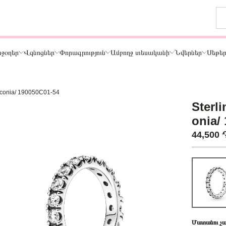
ջօղեր
Վզնոցներ
Փորագրություն
Ամբողջ տեսականի
Նվերներ
Սեթե
 zirconia/ 190050C01-54
Թեմա
Sterli
ր
Կենդանիներ և ընտանի կենդանիներ
onia/
ամար
Ընտանիք և ընկերներ
44,500
ար
Տառեր
Սեր
Նշաններ
Ճանապարհորդություն և Հոբբի
Մատանու չա