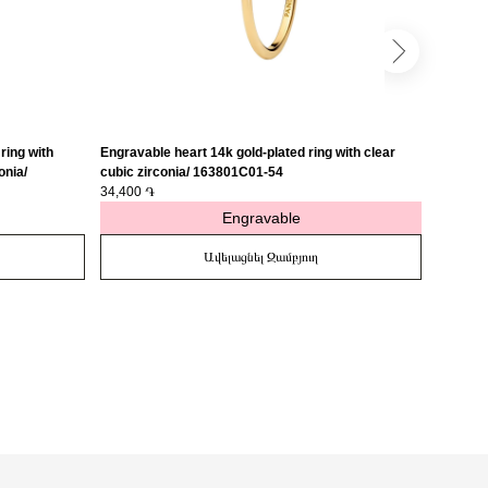
ring with
Engravable heart 14k gold-plated ring with clear
Engravab
onia/
cubic zirconia/ 163801C01-54
medalli
34,400 ֏
27,400 
Engravable
Ավելացնել Զամբյուղ