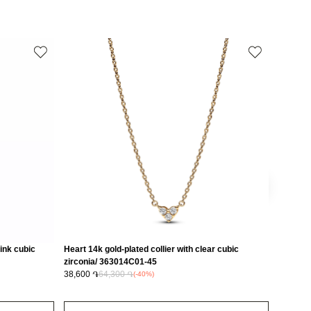
Զարդեր
սը
54
ink cubic
Heart 14k gold-plated collier with clear cubic
Sterling
zirconia/ 363014C01-45
cultured
38,600 ֏
64,300 ֏
45
80,400 
(-40%)