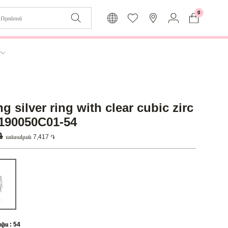
0
Զաբյուղը դատարկ է
Իմ
ր
Լեզու
Մուտք
Հայերեն
Գրանցում
ng silver ring with clear cubic zirc
Վերադառնալ մենյու
 190050C01-54
 ֏
ամսական 7,417 ֏
փս : 54