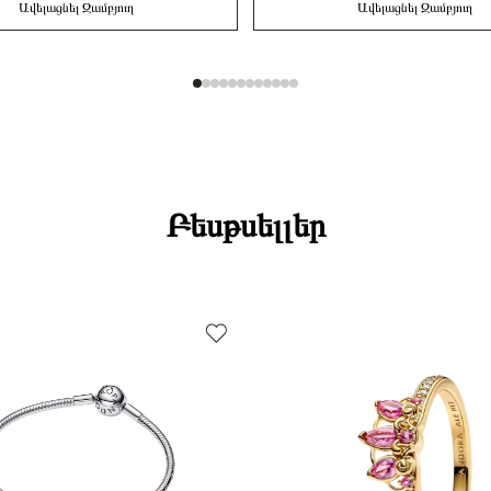
Ավելացնել Զամբյուղ
Ավելացնել Զամբյուղ
Բեսթսելլեր