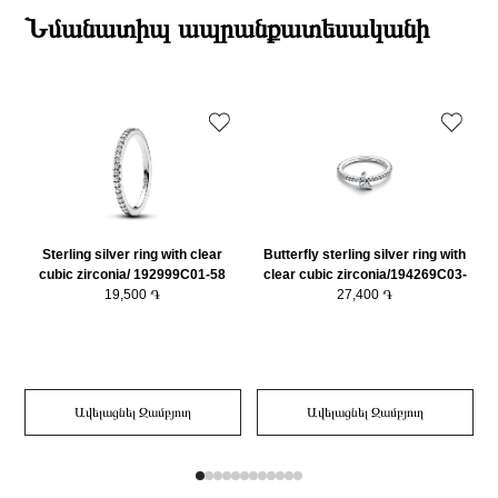
Բյուրեղ
Խորանարդաձև ցիրկոն
ընթացքում։
Նմանատիպ ապրանքատեսականի
Քարի ձևը
Շրջանաձև
Դեպի մարզեր առաքումներն իրականացվում են 3-4 աշխատանքային
Քարը
Մարգարիտ
օրվա ընթացքում։
Նյութը
925 հարգի արծաթ
Նյութի գույնը
Արծաթագույն
Կատեգորիա
Զարդեր
Sterling silver ring with clear
Butterfly sterling silver ring with
cubic zirconia/ 192999C01-58
clear cubic zirconia/194269C03-
n
19,500 ֏
27,400 ֏
56
Ավելացնել Զամբյուղ
Ավելացնել Զամբյուղ