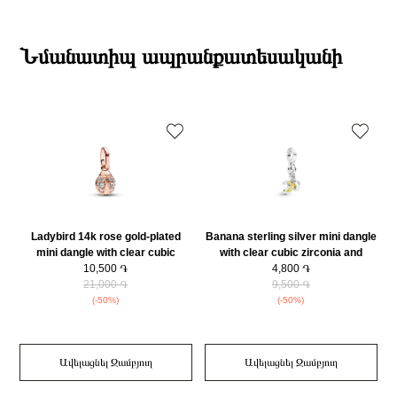
Զարդի Չափսը
2
19:00-ի միջակայքում։
Էքսպրես առաքումներն իրականացվում են յուրաքանչյուր օր 2-4 ժամվա
ընթացքում։
Նմանատիպ ապրանքատեսականի
Դեպի մարզեր առաքումներն իրականացվում են 3-4 աշխատանքային
օրվա ընթացքում։
Ladybird 14k rose gold-plated
Banana sterling silver mini dangle
mini dangle with clear cubic
with clear cubic zirconia and
zirconia/ 783043C01
10,500 ֏
yellow enamel/ 799673C01
4,800 ֏
21,000 ֏
9,500 ֏
(-50%)
(-50%)
Ավելացնել Զամբյուղ
Ավելացնել Զամբյուղ