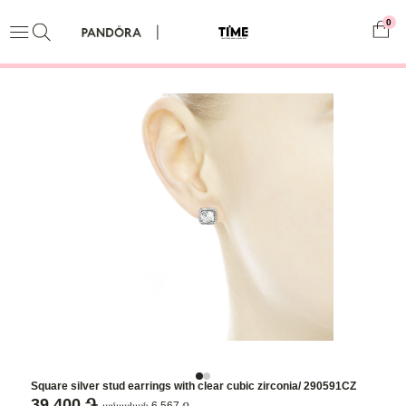
0
Square silver stud earrings with clear cubic zirconia/ 290591CZ
39,400 ֏