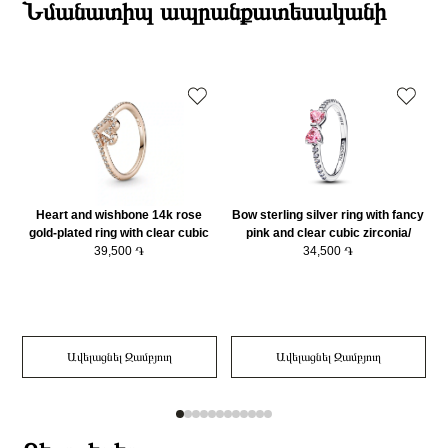
ընթացքում։
Նմանատիպ ապրանքատեսականի
Նյութի գույնը
Արծաթագույն
Դեպի մարզեր առաքումներն իրականացվում են 3-4 աշխատանքային
Ականջօղի ձևը
Քառակուսի
օրվա ընթացքում։
Ականջօղի ձևը
Մեխանման
Earring Փականներ
Սեղմվող
Կատեգորիա
Զարդեր
Heart and wishbone 14k rose
Bow sterling silver ring with fancy
gold-plated ring with clear cubic
pink and clear cubic zirconia/
zirconia/ 189302C01-56
39,500 ֏
193510C01-58
34,500 ֏
Ավելացնել Զամբյուղ
Ավելացնել Զամբյուղ