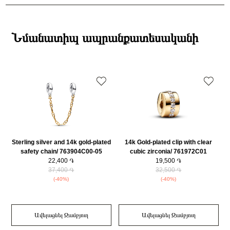
Ստանդարտ առաքումներն իրականացվում են յուրաքանչյուր օր 14։00-
Բրենդի գրանցման երկիրը
Դանիա
19:00-ի միջակայքում։
Նյութը
925 հարգի արծաթ
Էքսպրես առաքումներն իրականացվում են յուրաքանչյուր օր 2-4 ժամվա
Նյութի գույնը
Արծաթագույն
ընթացքում։
Նմանատիպ ապրանքատեսականի
Կատեգորիա
Զարդեր
Դեպի մարզեր առաքումներն իրականացվում են 3-4 աշխատանքային
Զարդի Չափսը
17
օրվա ընթացքում։
Sterling silver and 14k gold-plated
14k Gold-plated clip with clear
safety chain/ 763904C00-05
cubic zirconia/ 761972C01
22,400 ֏
19,500 ֏
37,400 ֏
32,500 ֏
(-40%)
(-40%)
Ավելացնել Զամբյուղ
Ավելացնել Զամբյուղ