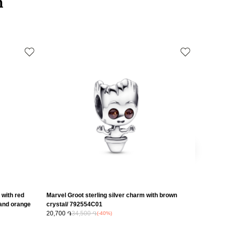
ի
Արծաթագույն
 առաքումներն իրականացվում են 3-4 աշխատանքային օրվա ընթացքում։
Զարդեր
սը
19
 with red
Marvel Groot sterling silver charm with brown
Marvel C
 and orange
crystal/ 792554C01
clear an
20,700 ֏
34,500 ֏
793129
22,500 
(-40%)