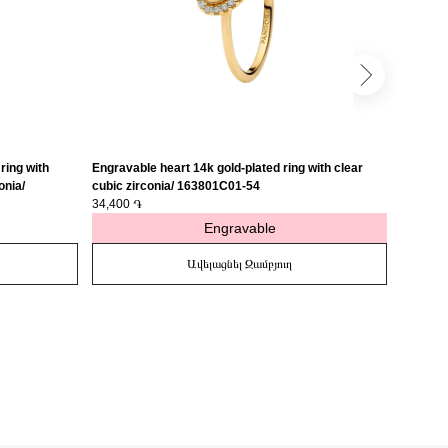
ring with
Engravable heart 14k gold-plated ring with clear
Engravab
onia/
cubic zirconia/ 163801C01-54
medalli
34,400 ֏
27,400 
Engravable
Ավելացնել Զամբյուղ