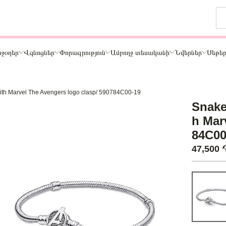
ջօղեր
Վզնոցներ
Փորագրություն
Ամբողջ տեսականի
Նվերներ
Սեթե
 with Marvel The Avengers logo clasp/ 590784C00-19
Թեմա
Snake 
ր
Կենդանիներ և ընտանի կենդանիներ
h Mar
ամար
Ընտանիք և ընկերներ
84C00
ար
Տառեր
47,500
Սեր
Նշաններ
Ճանապարհորդություն և Հոբբի