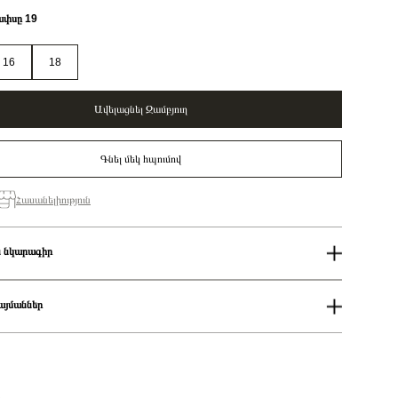
ափսը 19
16
18
Ավելացնել Զամբյուղ
Գնել մեկ հպումով
Հասանելիություն
 նկարագիր
Կանացի
Pandora x Marvel
այմաններ
Snake chain sterling silver bracelet with Marvel The Avengers logo
clasp/ 590784C00-19
ում
Թևնոց
աքումներն իրականացվում են յուրաքանչյուր օր 14։00-19:00-ի
ցման երկիրը
Դանիա
925 հարգի արծաթ
քումներն իրականացվում են յուրաքանչյուր օր 2-4 ժամվա ընթացքում։