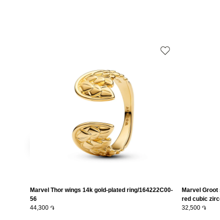
Marvel Thor wings 14k gold-plated ring/164222C00-
Marvel Groot 
56
red cubic zirc
44,300 ֏
and black en
32,500 ֏