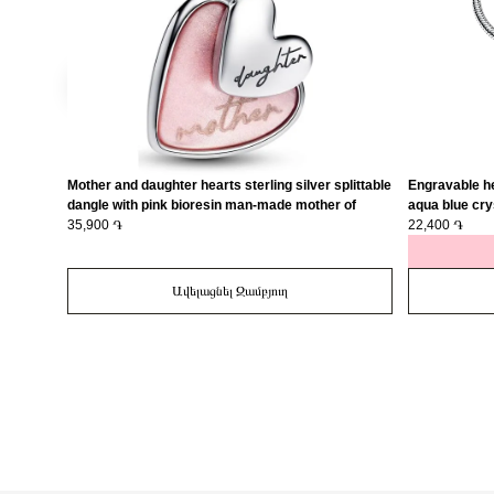
Mother and daughter hearts sterling silver splittable
Engravable he
dangle with pink bioresin man-made mother of
aqua blue cry
pearl/ 793766C01
35,900 ֏
22,400 ֏
Ավելացնել Զամբյուղ