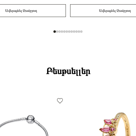
Ավելացնել Զամբյուղ
Ավելացնել Զամբյուղ
Բեսթսելլեր