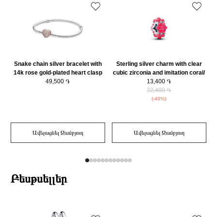
Bracelet Տրամագիծ (սմ)
2
Կատեգորիա
Զարդեր
Զարդի Չափսը
2
Snake chain silver bracelet with
Sterling silver charm with clear
14k rose gold-plated heart clasp
cubic zirconia and imitation coral/
and clear cubic zirconia/
49,500 ֏
793897C01
13,400 ֏
586292CZ-17
22,400 ֏
(-40%)
Ավելացնել Զամբյուղ
Ավելացնել Զամբյուղ
Բեսթսելլեր