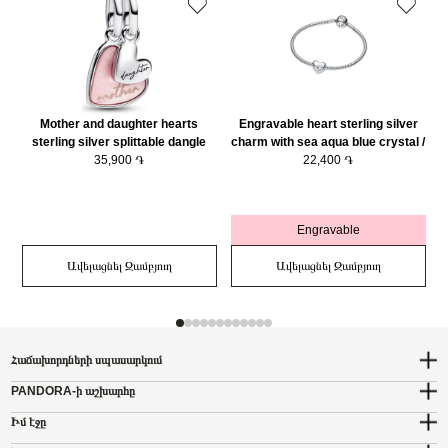
Mother and daughter hearts
Engravable heart sterling silver
sterling silver splittable dangle
charm with sea aqua blue crystal /
with pink bioresin man-made
35,900 ֏
794161C03
22,400 ֏
mother of pearl/ 793766C01
Engravable
Ավելացնել Զամբյուղ
Ավելացնել Զամբյուղ
Հաճախորդների սպասարկում
PANDORA-ի աշխարհը
Իմ էջը