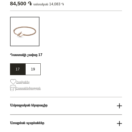
84,500 ֏
ամսական 14,083 ֏
Դաստակի չափսը 17
17
19
Հավանել
Հասանելիություն
Ամբողջական նկարագիր
Սեռ
Կանացի
Հավաքածու
Pandora Moments
Առաքման պայմաններ
Ապրանքի
Snake chain 14k rose gold-plated T-bar heart bracelet/