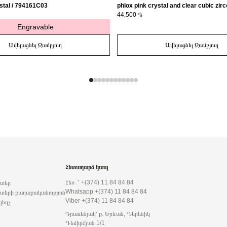
stal / 794161C03
phlox pink crystal and clear cubic zirc
163651C01-56
44,500 ֏
Engravable
Ավելացնել Զամբյուղ
Ավելացնել Զամբյուղ
Հետադարձ կապ
Հեռ․՝ +(374) 11 84 84 84
րտեր
Whatsapp +(374) 11 84 84 84
տերի քաղաքականություն
Viber +(374) 11 84 84 84
զեղչ
Գրասենյակ՝ ք. Երևան, Դերենիկ
Դեմիրճյան 1/1