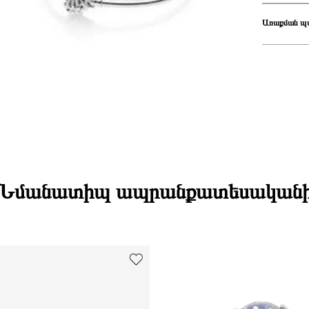
Հավաքածու
Առաքման պ
Առաք
Ստանդարտ առ
միջակայքում։
Էքսպրես առա
Դեպի մարզեր
Նմանատիպ ապրանքատեսական