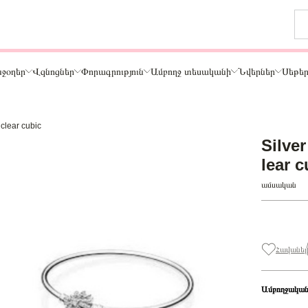
ջօղեր
Վզնոցներ
Փորագրություն
Ամբողջ տեսականի
Նվերներ
Սեթե
 clear cubic
Թեմա
Silver
ր
Կենդանիներ և ընտանի կենդանիներ
lear c
ամար
Ընտանիք և ընկերներ
ամսական
ար
Տառեր
Սեր
Նշաններ
Ճանապարհորդություն և Հոբբի
Հավանել
Ամբողջական