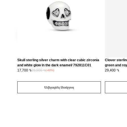
Skull sterling silver charm with clear cubic zirconia
Clover sterlin
and white glow in the dark enamel/ 792811C01
green and roy
17,700 ֏
29,500 ֏
29,400 ֏
(-40%)
Ավելացնել Զամբյուղ