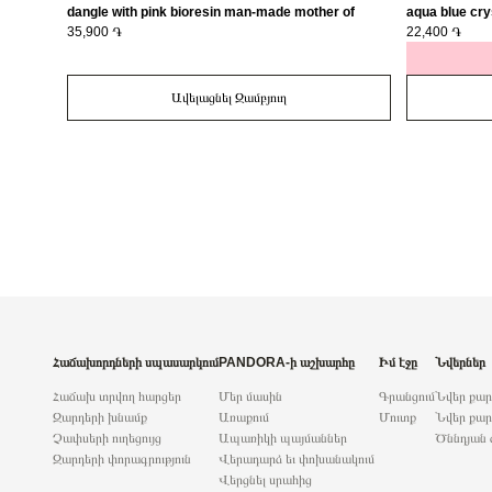
dangle with pink bioresin man-made mother of
aqua blue cry
pearl/ 793766C01
35,900 ֏
22,400 ֏
Ավելացնել Զամբյուղ
Հաճախորդների սպասարկում
PANDORA-ի աշխարհը
Իմ էջը
Նվերներ
Հաճախ տրվող հարցեր
Մեր մասին
Գրանցում
Նվեր քա
Զարդերի խնամք
Առաքում
Մուտք
Նվեր քար
Չափսերի ուղեցույց
Ապառիկի պայմաններ
Ծննդյան 
Զարդերի փորագրություն
Վերադարձ եւ փոխանակում
Վերցնել սրահից