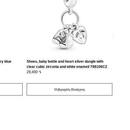
ery blue
Shoes, baby bottle and heart silver dangle with
Sagittar
clear cubic zirconia and white enamel/ 798106CZ
zirconi
29,400 ֏
19,500 
Ավելացնել Զամբյուղ