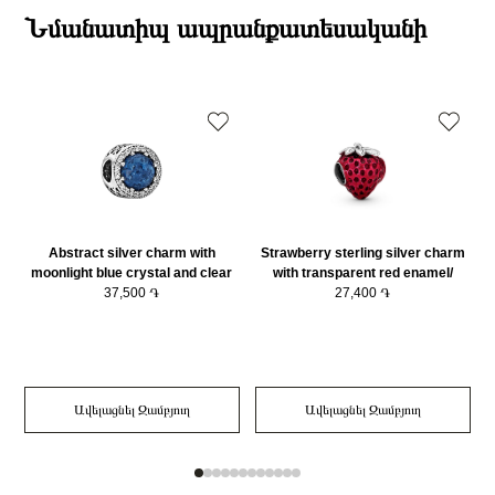
Բյուրեղ
Սինթետիկ օպալ
ընթացքում։
Նմանատիպ ապրանքատեսականի
Քարը
Էմալ
Դեպի մարզեր առաքումներն իրականացվում են 3-4 աշխատանքային
Նյութը
925 հարգի արծաթ
օրվա ընթացքում։
Նյութի գույնը
Սպիտակ
Charm Տեսակ
Չարմ
Կատեգորիա
Զարդեր
Abstract silver charm with
Strawberry sterling silver charm
moonlight blue crystal and clear
with transparent red enamel/
cubic zirconia/ 791725NMB
37,500 ֏
791681C01
27,400 ֏
Ավելացնել Զամբյուղ
Ավելացնել Զամբյուղ