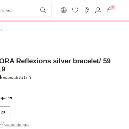
0
Զաբյուղը դատարկ է
Իմ
ր
Լեզու
Մուտք
Հայերեն
Գրանցում
RA Reflexions silver bracelet/ 59
Վերադառնալ մենյու
19
 ֏
ամսական 8,217 ֏
ափսը 19
20
Հասանելիություն