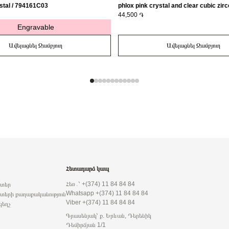
stal / 794161C03
phlox pink crystal and clear cubic zirc
163651C01-56
44,500 ֏
Engravable
Ավելացնել Զամբյուղ
Ավելացնել Զամբյուղ
Հետադարձ կապ
Հեռ․՝ +(374) 11 84 84 84
րտեր
Whatsapp +(374) 11 84 84 84
տերի քաղաքականություն
Viber +(374) 11 84 84 84
զեղչ
Գրասենյակ՝ ք. Երևան, Դերենիկ
Դեմիրճյան 1/1