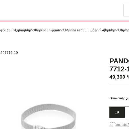
ջօղեր
Վզնոցներ
Փորագրություն
Ամբողջ տեսականի
Նվերներ
Սեթե
/ 597712-19
Թեմա
PANDO
ր
Կենդանիներ և ընտանի կենդանիներ
7712-
ամար
Ընտանիք և ընկերներ
49,300
ար
Տառեր
Սեր
Նշաններ
Դաստակի չ
Ճանապարհորդություն և Հոբբի
19
Հավանել