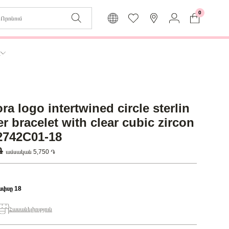
0
Զաբյուղը դատարկ է
Իմ
ր
Լեզու
Մուտք
Հայերեն
Գրանցում
a logo intertwined circle sterlin
Վերադառնալ մենյու
er bracelet with clear cubic zircon
92742C01-18
 ֏
ամսական 5,750 ֏
ափսը 18
Հասանելիություն