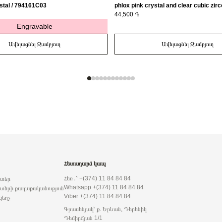
stal / 794161C03
phlox pink crystal and clear cubic zirc
163651C01-56
44,500 ֏
Engravable
Ավելացնել Զամբյուղ
Ավելացնել Զամբյուղ
Հետադարձ կապ
Հեռ․՝ +(374) 11 84 84 84
րտեր
Whatsapp +(374) 11 84 84 84
տերի քաղաքականություն
Viber +(374) 11 84 84 84
զեղչ
Գրասենյակ՝ ք. Երևան, Դերենիկ
Դեմիրճյան 1/1