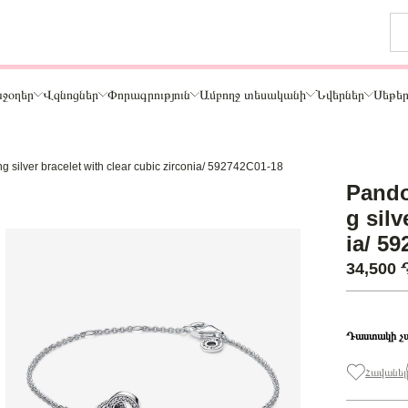
ջօղեր
Վզնոցներ
Փորագրություն
Ամբողջ տեսականի
Նվերներ
Սեթե
ing silver bracelet with clear cubic zirconia/ 592742C01-18
Թեմա
Pandor
ր
Կենդանիներ և ընտանի կենդանիներ
g silv
ամար
Ընտանիք և ընկերներ
ia/ 5
ար
Տառեր
34,500
Սեր
Նշաններ
Ճանապարհորդություն և Հոբբի
Դաստակի չ
Հավանել