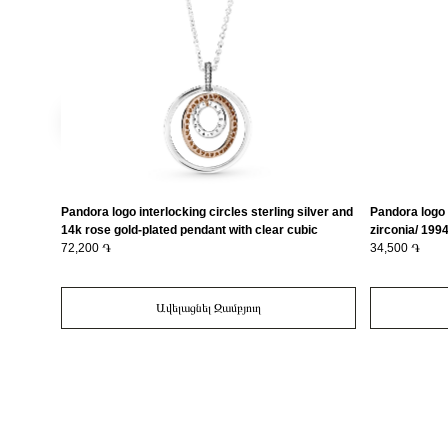
Pandora logo interlocking circles sterling silver and
Pandora logo s
14k rose gold-plated pendant with clear cubic
zirconia/ 19
zirconia and necklace/ 389483C01-60
72,200 ֏
34,500 ֏
Ավելացնել Զամբյուղ