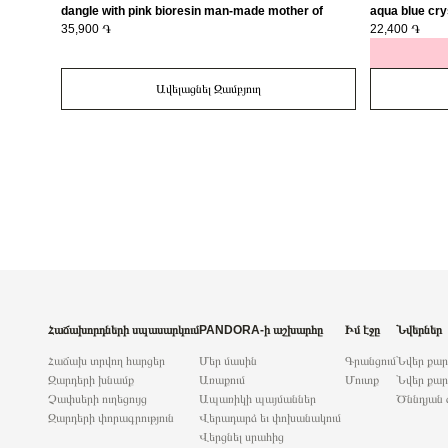
dangle with pink bioresin man-made mother of
aqua blue cry
pearl/ 793766C01
35,900 ֏
22,400 ֏
Ավելացնել Զամբյուղ
Հաճախորդների սպասարկում
PANDORA-ի աշխարհը
Իմ էջը
Նվերներ
Հաճախ տրվող հարցեր
Մեր մասին
Գրանցում
Նվեր քա
Զարդերի խնամք
Առաքում
Մուտք
Նվեր քար
Չափսերի ուղեցույց
Ապառիկի պայմաններ
Ծննդյան 
Զարդերի փորագրություն
Վերադարձ եւ փոխանակում
Վերցնել սրահից