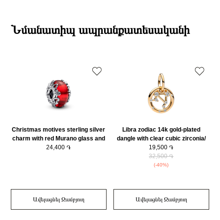
Տիպ
Չարմ
19:00-ի միջակայքում։
Բրենդի գրանցման երկիրը
Դանիա
Էքսպրես առաքումներն իրականացվում են յուրաքանչյուր օր 2-4 ժամվա
Նյութը
925 հարգի արծաթ
ընթացքում։
Նմանատիպ ապրանքատեսականի
Կատեգորիա
Զարդեր
Դեպի մարզեր առաքումներն իրականացվում են 3-4 աշխատանքային
օրվա ընթացքում։
Christmas motives sterling silver
Libra zodiac 14k gold-plated
charm with red Murano glass and
dangle with clear cubic zirconia/
golden foil/ 793597C00
24,400 ֏
762712C01
19,500 ֏
32,500 ֏
(-40%)
Ավելացնել Զամբյուղ
Ավելացնել Զամբյուղ