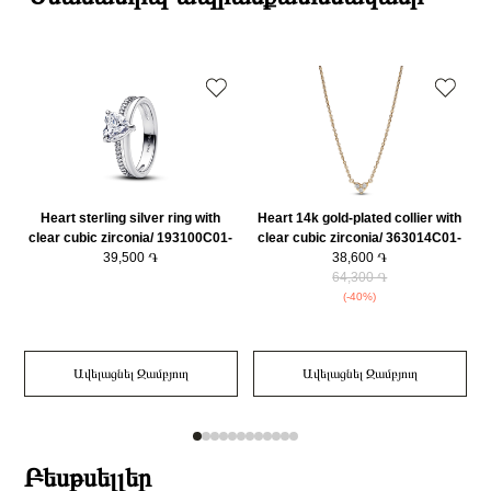
Դեպի մարզեր առաքումներն իրականացվում են 3-4 աշխատանքային
Նյութի գույնը
Արծաթագույն
օրվա ընթացքում։
Կատեգորիա
Զարդեր
Զարդի Չափսը
54
Heart sterling silver ring with
Heart 14k gold-plated collier with
clear cubic zirconia/ 193100C01-
clear cubic zirconia/ 363014C01-
39,500 ֏
58
38,600 ֏
45
64,300 ֏
(-40%)
Ավելացնել Զամբյուղ
Ավելացնել Զամբյուղ
Բեսթսելլեր