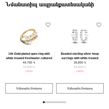
ընթացքում։
Նմանատիպ ապրանքատեսականի
Քարի ձևը
Կաթիլաձև
Դեպի մարզեր առաքումներն իրականացվում են 3-4 աշխատանքային
Նյութը
14Կ Ոսկեպատ
օրվա ընթացքում։
Նյութի գույնը
Ոսկեգույն
Կատեգորիա
Զարդեր
Զարդի Չափսը
45
14k Gold-plated open ring with
Beaded sterling silver hoop
white treated freshwater cultured
earrings with white treated
pearl and clear cubic zirconia/
44,700 ֏
freshwater cultured pearl/
26,600 ֏
163146C01-58
74,500 ֏
293178C01
44,300 ֏
(-40%)
(-40%)
Ավելացնել Զամբյուղ
Ավելացնել Զամբյուղ