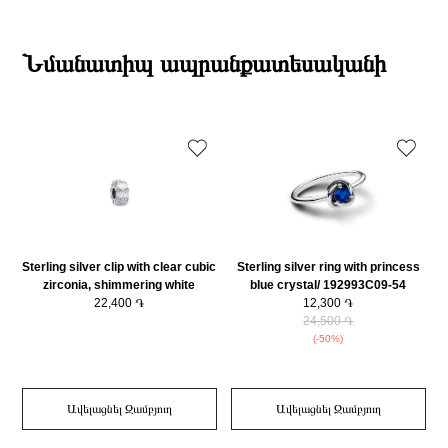
անվանում
199267C02-50
19:00-ի միջակայքում։
Տիպ
Մատանի
Էքսպրես առաքումներն իրականացվում են յուրաքանչյուր օր 2-4 ժամվա
Բրենդի գրանցման երկիրը
Դանիա
ընթացքում։
Նմանատիպ ապրանքատեսականի
Կատեգորիա
Զարդեր
Դեպի մարզեր առաքումներն իրականացվում են 3-4 աշխատանքային
Զարդի Չափսը
50
օրվա ընթացքում։
Sterling silver clip with clear cubic
Sterling silver ring with princess
zirconia, shimmering white
blue crystal/ 192993C09-54
enamel and silicone grip/
22,400 ֏
12,300 ֏
793785C01
24,500 ֏
(-50%)
Ավելացնել Զամբյուղ
Ավելացնել Զամբյուղ