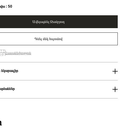
փս : 50
Ավելացնել Զամբյուղ
Գնել մեկ հպումով
Հասանելիություն
 նկարագիր
ափս
50
Pandora Timeless
այմաններ
Heart sterling silver ring with cherries jubilee red crystal and clear
cubic zirconia/ 198421C02-50
ում
Մատանի
աքումներն իրականացվում են յուրաքանչյուր օր 14։00-19:00-ի
սը
50
քումներն իրականացվում են յուրաքանչյուր օր 2-4 ժամվա ընթացքում։
ի
 առաքումներն իրականացվում են 3-4 աշխատանքային օրվա ընթացքում։