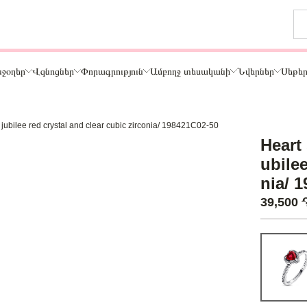
ջօղեր
Վզնոցներ
Փորագրություն
Ամբողջ տեսականի
Նվերներ
Սեթե
es jubilee red crystal and clear cubic zirconia/ 198421C02-50
Թեմա
Heart 
ր
Կենդանիներ և ընտանի կենդանիներ
ubilee
ամար
Ընտանիք և ընկերներ
nia/ 
ար
Տառեր
39,500
Սեր
Նշաններ
Ճանապարհորդություն և Հոբբի