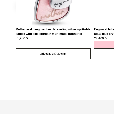
Mother and daughter hearts sterling silver splittable
Engravable he
dangle with pink bioresin man-made mother of
aqua blue cry
pearl/ 793766C01
35,900 ֏
22,400 ֏
Ավելացնել Զամբյուղ