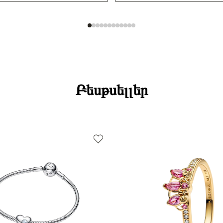
Բեսթսելլեր