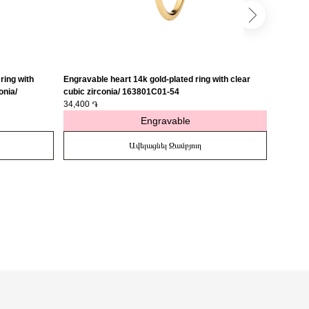
ring with
Engravable heart 14k gold-plated ring with clear
Engravab
onia/
cubic zirconia/ 163801C01-54
medalli
34,400 ֏
27,400 
Engravable
Ավելացնել Զամբյուղ