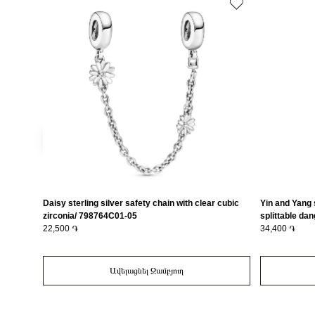
Daisy sterling silver safety chain with clear cubic
Yin and Yang 
zirconia/ 798764C01-05
splittable dan
22,500 ֏
glittering sh
34,400 ֏
Ավելացնել Զամբյուղ