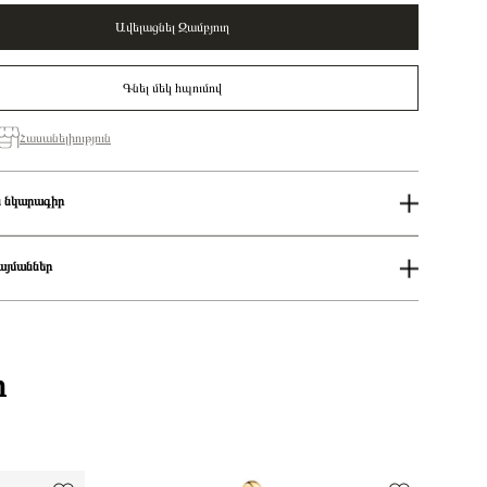
Ավելացնել Զամբյուղ
Գնել մեկ հպումով
Հասանելիություն
 նկարագիր
Կանացի
Pandora Moments
այմաններ
վանում
Heart sterling silver charm with clear cubic zirconia/ 799218C01
Չարմ
ում
ցման երկիրը
Դանիա
աքումներն իրականացվում են յուրաքանչյուր օր 14։00-19:00-ի
Խորանարդաձև ցիրկոն
925 հարգի արծաթ
քումներն իրականացվում են յուրաքանչյուր օր 2-4 ժամվա ընթացքում։
ի
Արծաթագույն
 առաքումներն իրականացվում են 3-4 աշխատանքային օրվա ընթացքում։
Զարդեր