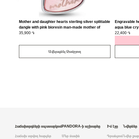
Mother and daughter hearts sterling silver splittable
Engravable he
dangle with pink bioresin man-made mother of
aqua blue cry
pearl/ 793766C01
35,900 ֏
22,400 ֏
Ավելացնել Զամբյուղ
Հաճախորդների սպասարկում
PANDORA-ի աշխարհը
Իմ էջը
Նվերներ
Հաճախ տրվող հարցեր
Մեր մասին
Գրանցում
Նվեր քա