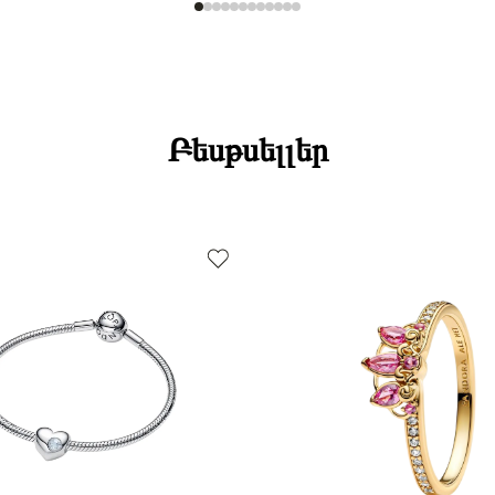
Բեսթսելլեր