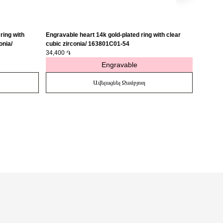
ring with
Engravable heart 14k gold-plated ring with clear
Engravab
onia/
cubic zirconia/ 163801C01-54
medalli
34,400 ֏
27,400 
Engravable
Ավելացնել Զամբյուղ