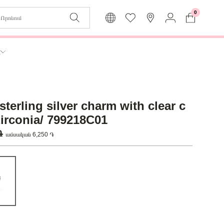
0
Զաբյուղը դատարկ է
Իմ
ր
Լեզու
Մուտք
Հայերեն
Գրանցում
sterling silver charm with clear c
Վերադառնալ մենյու
zirconia/ 799218C01
 ֏
ամսական 6,250 ֏