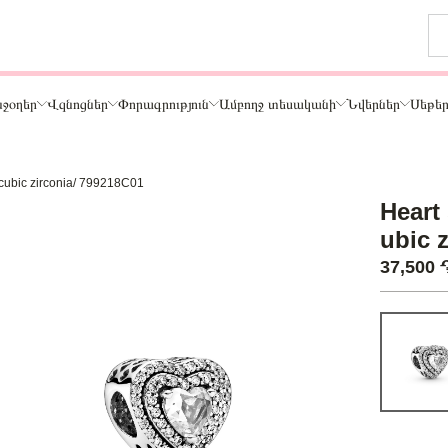
ջօղեր
Վզնոցներ
Փորագրություն
Ամբողջ տեսականի
Նվերներ
Սեթե
r cubic zirconia/ 799218C01
Թեմա
Heart 
ր
Կենդանիներ և ընտանի կենդանիներ
ubic 
ամար
Ընտանիք և ընկերներ
37,500
ար
Տառեր
Սեր
Նշաններ
Ճանապարհորդություն և Հոբբի