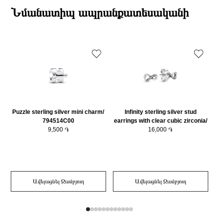
Նյութը
925 հարգի արծաթ
ընթացքում։
Նմանատիպ ապրանքատեսականի
Նյութը2
14K Վարդագույն ոսկու պատվածքով մետաղական խառնուրդ
Դեպի մարզեր առաքումներն իրականացվում են 3-4 աշխատանքային
Նյութի գույնը
Արծաթագույն
օրվա ընթացքում։
Նյութի գույնը 2
Վարդագույն ոսկի
Կատեգորիա
Զարդեր
Զարդի Չափսը
45
Puzzle sterling silver mini charm/
Infinity sterling silver stud
794514C00
earrings with clear cubic zirconia/
9,500 ֏
298820C01
16,000 ֏
Ավելացնել Զամբյուղ
Ավելացնել Զամբյուղ