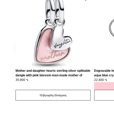
Mother and daughter hearts sterling silver splittable
Engravable he
dangle with pink bioresin man-made mother of
aqua blue cry
pearl/ 793766C01
35,900 ֏
22,400 ֏
Ավելացնել Զամբյուղ