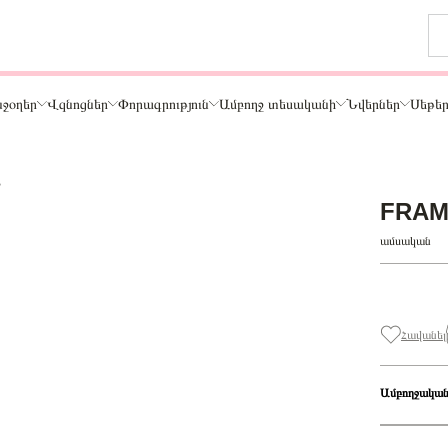
ջօղեր
Վզնոցներ
Փորագրություն
Ամբողջ տեսականի
Նվերներ
Սեթե
B
Թեմա
FRAM
ր
Կենդանիներ և ընտանի կենդանիներ
ամսական
ամար
Ընտանիք և ընկերներ
ար
Տառեր
Սեր
Նշաններ
Հավանել
Ճանապարհորդություն և Հոբբի
Ամբողջական