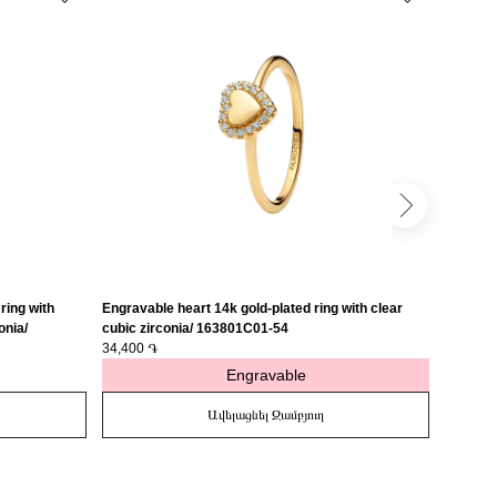
ring with
Engravable heart 14k gold-plated ring with clear
Engravab
onia/
cubic zirconia/ 163801C01-54
medalli
34,400 ֏
27,400 
Engravable
Ավելացնել Զամբյուղ