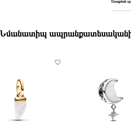
Առաքման պ
Առաք
Ստանդարտ առ
միջակայքում։
Էքսպրես առա
Նմանատիպ ապրանքատեսական
Դեպի մարզեր