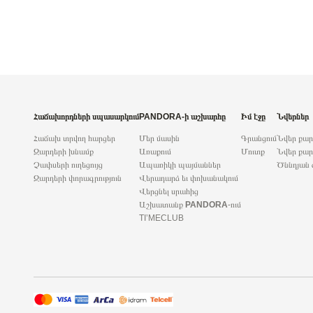
Հաճախորդների սպասարկում
PANDORA-ի աշխարհը
Իմ էջը
Նվերներ
Հաճախ տրվող հարցեր
Մեր մասին
Գրանցում
Նվեր քա
Զարդերի խնամք
Առաքում
Մուտք
Նվեր քար
Չափսերի ուղեցույց
Ապառիկի պայմաններ
Ծննդյան 
Զարդերի փորագրություն
Վերադարձ եւ փոխանակում
Վերցնել սրահից
Աշխատանք
PANDORA
-ում
TI’MECLUB