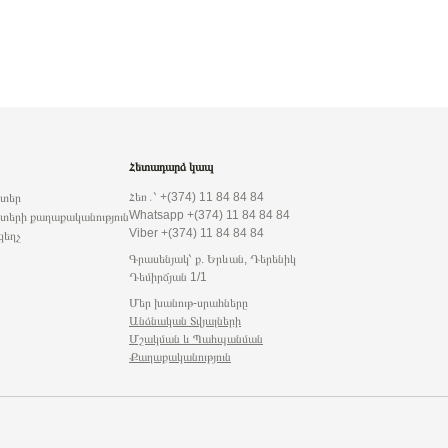
Հետադարձ կապ
Հեռ․՝ +(374) 11 84 84 84
րտեր
Whatsapp +(374) 11 84 84 84
տերի քաղաքականություն
Viber +(374) 11 84 84 84
զեղչ
Գրասենյակ՝ ք. Երևան, Դերենիկ
Դեմիրճյան 1/1
Մեր խանութ-սրահները
Անձնական Տվյալների
Մշակման ԵՒ Պահպանման
Քաղաքականություն