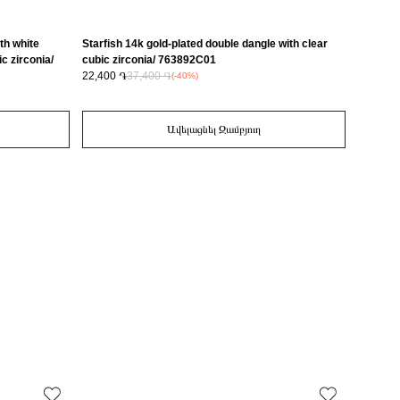
th white
Starfish 14k gold-plated double dangle with clear
Disney 
c zirconia/
cubic zirconia/ 763892C01
transpa
22,400 ֏
37,400 ֏
17,300 
(-40%)
Ավելացնել Զամբյուղ