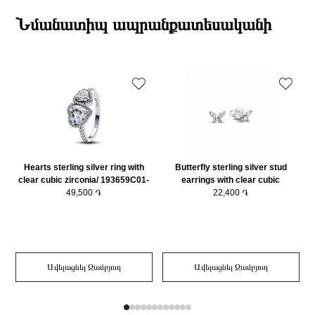
Էքսպրես առաքումներն իրականացվում են յուրաքանչյուր օր 2-4 ժամվա
Բրենդի գրանցման երկիրը
Դանիա
ընթացքում։
Նմանատիպ ապրանքատեսականի
Բյուրեղ
Խորանարդաձև ցիրկոն
Դեպի մարզեր առաքումներն իրականացվում են 3-4 աշխատանքային
Քարի ձևը
Շրջանաձև
օրվա ընթացքում։
Նյութը
925 հարգի արծաթ
Նյութի գույնը
Արծաթագույն
Կատեգորիա
Զարդեր
Զարդի Չափսը
56
Hearts sterling silver ring with
Butterfly sterling silver stud
clear cubic zirconia/ 193659C01-
earrings with clear cubic
49,500 ֏
56
zirconia/294263C01
22,400 ֏
Ավելացնել Զամբյուղ
Ավելացնել Զամբյուղ