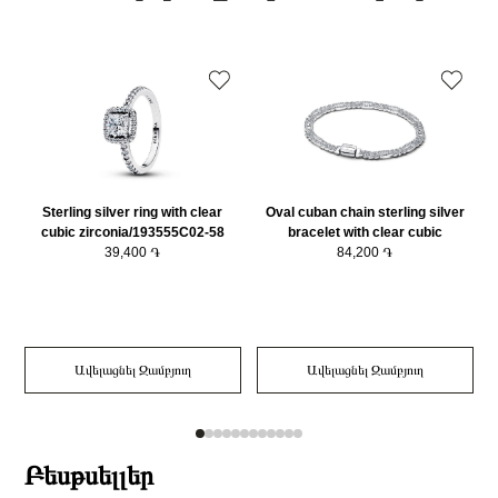
Քարի ձևը
Շրջանաձև
օրվա ընթացքում։
Նյութը
925 հարգի արծաթ
Նյութի գույնը
Արծաթագույն
Կատեգորիա
Զարդեր
Զարդի Չափսը
54
Sterling silver ring with clear
Oval cuban chain sterling silver
cubic zirconia/193555C02-58
bracelet with clear cubic
e
39,400 ֏
zirconia/594227C01-20
84,200 ֏
Ավելացնել Զամբյուղ
Ավելացնել Զամբյուղ
Բեսթսելլեր