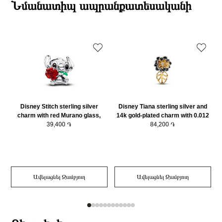
ընթացքում։
Նմանատիպ ապրանքատեսականի
Նյութի գույնը
Արծաթագույն
Դեպի մարզեր առաքումներն իրականացվում են 3-4 աշխատանքային
Նյութի գույնը 2
Վարդագույն
օրվա ընթացքում։
Կատեգորիա
Զարդեր
Disney Stitch sterling silver
Disney Tiana sterling silver and
charm with red Murano glass,
14k gold-plated charm with 0.012
black and green enamel/
39,400 ֏
ct TW G-I VS+ round brilliant very
84,200 ֏
794378C01
good cut lab-grown diamond/
764326C01
Ավելացնել Զամբյուղ
Ավելացնել Զամբյուղ