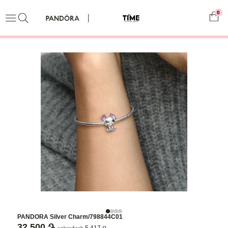
0
PANDORA Silver Charm/798844C01
32,500 ֏