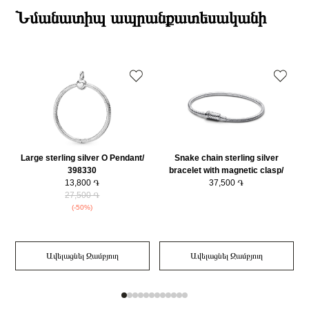
Նյութը
925 հարգի արծաթ
ընթացքում։
Նմանատիպ ապրանքատեսականի
Նյութի գույնը
Արծաթագույն
Դեպի մարզեր առաքումներն իրականացվում են 3-4 աշխատանքային
Charm Տեսակ
Չարմ
օրվա ընթացքում։
Կատեգորիա
Զարդեր
Charm Չափերը (սմ)
9.1x16.4x13.3mm
Զարդի Չափսը
9.1x16.4x13.3mm
Large sterling silver O Pendant/
Snake chain sterling silver
398330
bracelet with magnetic clasp/
13,800 ֏
590122C00-19
37,500 ֏
27,500 ֏
(-50%)
Ավելացնել Զամբյուղ
Ավելացնել Զամբյուղ