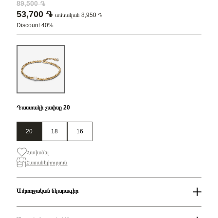
89,500 ֏
53,700 ֏
ամսական 8,950 ֏
Discount 40%
Դաստակի չափսը 20
20
18
16
Հավանել
Հասանելիություն
Ամբողջական նկարագիր
Զեղչ
40%