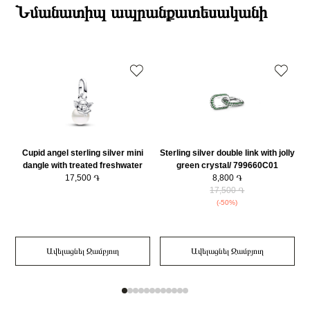
ընթացքում։
Նմանատիպ ապրանքատեսականի
Քարի ձևը
Շրջանաձև
Դեպի մարզեր առաքումներն իրականացվում են 3-4 աշխատանքային
Նյութը
925 հարգի արծաթ
օրվա ընթացքում։
Նյութի գույնը
Արծաթագույն
Կատեգորիա
Զարդեր
Զարդի Չափսը
2.1x12.2x4.6mm
Cupid angel sterling silver mini
Sterling silver double link with jolly
S
dangle with treated freshwater
green crystal/ 799660C01
cultured pearl/ 793108C01
17,500 ֏
8,800 ֏
17,500 ֏
(-50%)
Ավելացնել Զամբյուղ
Ավելացնել Զամբյուղ