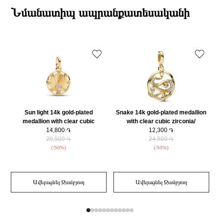
Նյութը
14Կ Ոսկեպատ
ընթացքում։
Նմանատիպ ապրանքատեսականի
Նյութի գույնը
Ոսկեգույն
Դեպի մարզեր առաքումներն իրականացվում են 3-4 աշխատանքային
Կատեգորիա
Զարդեր
օրվա ընթացքում։
Sun light 14k gold-plated
Snake 14k gold-plated medallion
medallion with clear cubic
with clear cubic zirconia/
zirconia/ 763039C01
14,800 ֏
762301C01
12,300 ֏
29,500 ֏
24,500 ֏
(-50%)
(-50%)
Ավելացնել Զամբյուղ
Ավելացնել Զամբյուղ